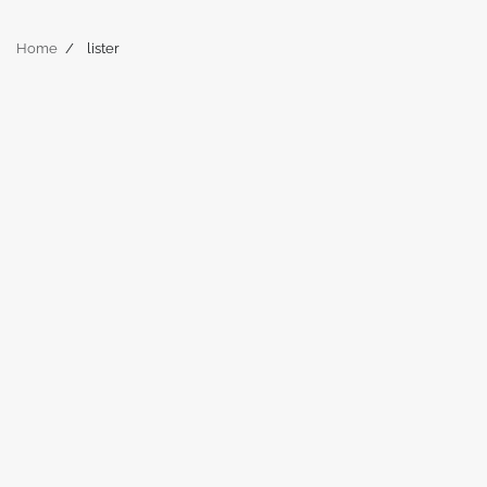
Home
lister
2 min read