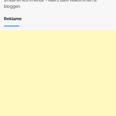
smide en kommentar - ellers bare velkommen til
bloggen.
Reklame