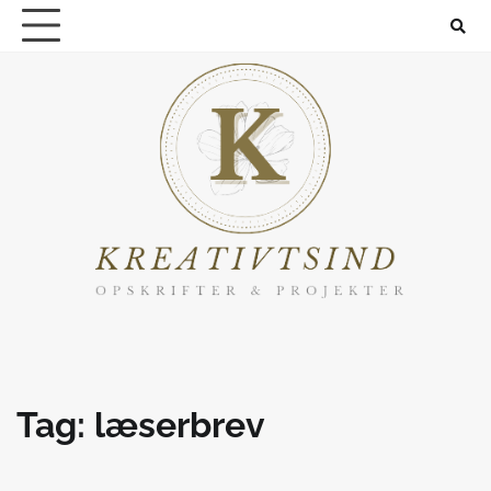
Skip
to
content
Tag:
læserbrev