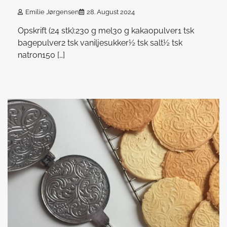
Emilie Jørgensen
28. August 2024
Opskrift (24 stk):230 g mel30 g kakaopulver1 tsk
bagepulver2 tsk vaniljesukker½ tsk salt½ tsk
natron150 […]