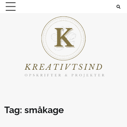
Skip
to
content
Tag:
småkage