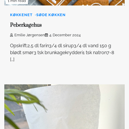
1 min read
KØKKENET
SØDE KØKKEN
Peberkagehus
Emilie Jørgensen
4. December 2024
Opskrift:2,5 dl farin3/4 dl sirup3/4 dl vand 150 g
blødt smør3 tsk brunkagekrydderi1 tsk natron7-8
[…]