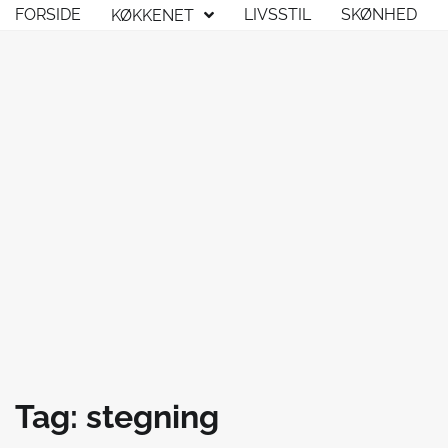
Skip
FORSIDE
LIVSSTIL
SKØNHED
KØKKENET
to
content
Tag:
stegning