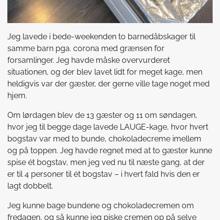
Jeg lavede i bede-weekenden to barnedåbskager til
samme barn pga. corona med grænsen for
forsamlinger. Jeg havde måske overvurderet
situationen, og der blev lavet lidt for meget kage, men
heldigvis var der gæster, der gerne ville tage noget med
hjem.
Om lørdagen blev de 13 gæster og 11 om søndagen,
hvor jeg til begge dage lavede LAUGE-kage, hvor hvert
bogstav var med to bunde, chokoladecreme imellem
og på toppen. Jeg havde regnet med at to gæster kunne
spise ét bogstav, men jeg ved nu til næste gang, at der
er til 4 personer til ét bogstav – i hvert fald hvis den er
lagt dobbelt.
Jeg kunne bage bundene og chokoladecremen om
fredagen, og så kunne jeg piske cremen op på selve