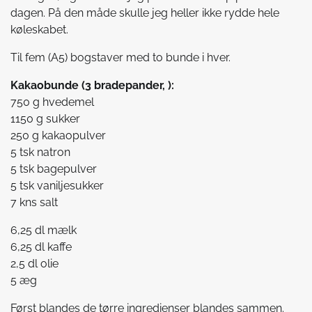
dagen. På den måde skulle jeg heller ikke rydde hele
køleskabet.
Til fem (A5) bogstaver med to bunde i hver.
Kakaobunde (3 bradepander, ):
750 g hvedemel
1150 g sukker
250 g kakaopulver
5 tsk natron
5 tsk bagepulver
5 tsk vaniljesukker
7 kns salt
6,25 dl mælk
6,25 dl kaffe
2,5 dl olie
5 æg
Først blandes de tørre
ingredienser blandes sammen.