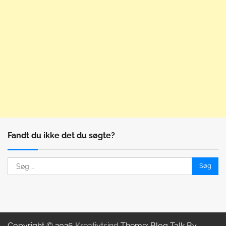
Fandt du ikke det du søgte?
Søg
efter:
Copyright © 2026
Kreativtsind
Theme: Blog Talk By