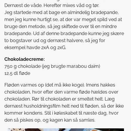
Dernæst de våde. Herefter mixes våd og tør.
Jeg startede med at bage en almindelig bradepande,
men jeg kunne hurtigt se, at der var meget spild ved at
bruge den metode, så jeg skiftede over til en mindre
bradepande. Ud af denne bradepande kunne jeg skære
to bogstaver ud og dernæst halvere, så jeg for
eksempel havde 2xA og 2xG.
Chokoladecreme:
750 g chokolade (jeg brugte marabou daim)
12,5 dl fløde
Fløden varmes op (det må ikke koge). Imens hakkes
chokoladen, hvor efter den varme fløde hældes over
chokoladen. Rør til chokoladen er smeltet helt. Læg
dernæst husholdningsfilm helt ned til fløden, så der ikke
kommer kondens. Stil i køleskabet til næste dag, hvor
den så piskes op, og kagen kan så samles.