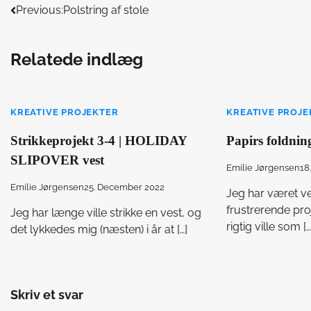
Indlægsnavigation
Previous:
Polstring af stole
Relatede indlæg
KREATIVE PROJEKTER
KREATIVE PROJE
Strikkeprojekt 3-4 | HOLIDAY
Papirs foldnin
SLIPOVER vest
Emilie Jørgensen
18
Emilie Jørgensen
25. December 2022
Jeg har været v
frustrerende proj
Jeg har længe ville strikke en vest, og
rigtig ville som […
det lykkedes mig (næsten) i år at […]
Skriv et svar