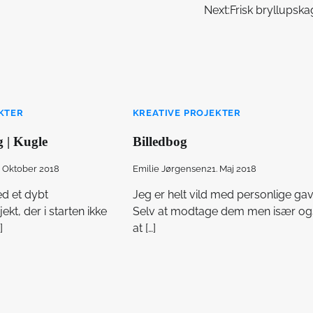
Next:
Frisk bryllupsk
KTER
KREATIVE PROJEKTER
g | Kugle
Billedbog
. Oktober 2018
Emilie Jørgensen
21. Maj 2018
ed et dybt
Jeg er helt vild med personlige gav
ekt, der i starten ikke
Selv at modtage dem men især og
]
at […]