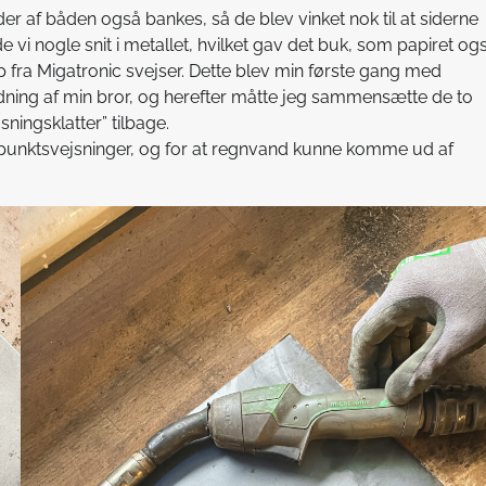
der af båden også bankes, så de blev vinket nok til at siderne
i nogle snit i metallet, hvilket gav det buk, som papiret og
 fra Migatronic svejser. Dette blev min første gang med
idning af min bror, og herefter måtte jeg sammensætte de to
jsningsklatter” tilbage.
 punktsvejsninger, og for at regnvand kunne komme ud af