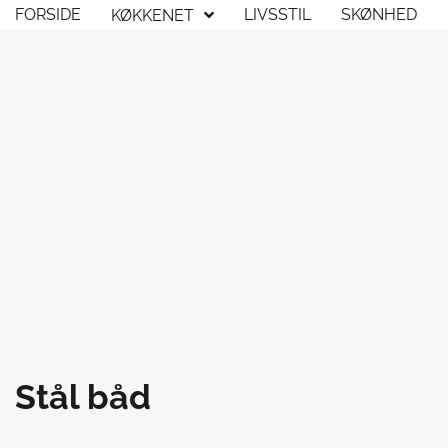
Skip
FORSIDE
LIVSSTIL
SKØNHED
KØKKENET
to
content
Stål båd