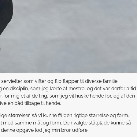
vietter som vifter og flip flapper til diverse familie
n disciplin, som jeg lærte at mestre, og det var derfor altid
r for mig et af de ting, som jeg vil huske hende for, og af den
ive en båd tilbage til hende.
ige størrelser, så vi kunne få den rigtige størrelse og form.
 stål med samme mål og form. Den valgte stålplade kunne så
– denne opgave lod jeg min bror udføre.