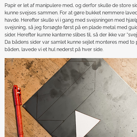
Papir er let af manipulere med, og derfor skulle de store si
kunne svejses sammen. For at gøre bukket nemmere lavede v
havde. Herefter skulle vi i gang med svejsningen med hjælp
svejsning, så jeg forsøgte først på en plade metal med gu
sider. Herefter kunne kanterne slibes til, så der ikke var “sve
Da bådens sider var samlet kunne sejlet monteres med to
båden, lavede vi et hul nederst på hver side.