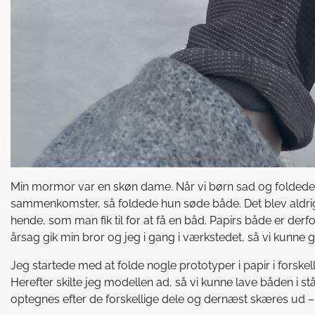
Min mormor var en skøn dame. Når vi børn sad og foldede ser
sammenkomster, så foldede hun søde både. Det blev aldrig e
hende, som man fik til for at få en båd. Papirs både er derfo
årsag gik min bror og jeg i gang i værkstedet, så vi kunne g
Jeg startede med at folde nogle prototyper i papir i forskell
Herefter skilte jeg modellen ad, så vi kunne lave båden i
optegnes efter de forskellige dele og dernæst skæres ud 