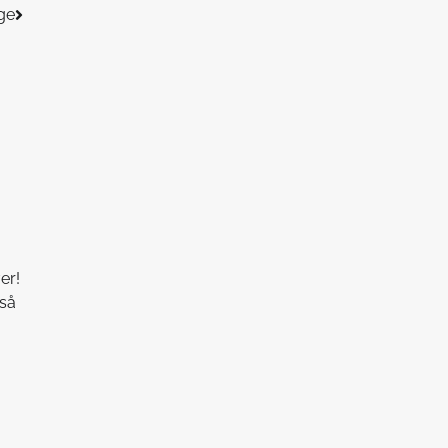
age
er!
så